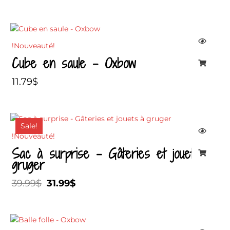
!Nouveauté!
Cube en saule – Oxbow
11.79
$
Le
Le
Sale!
prix
prix
!Nouveauté!
initial
actuel
Sac à surprise – Gâteries et jouets à
était :
est :
gruger
39.99$.
31.99$.
39.99
$
31.99
$