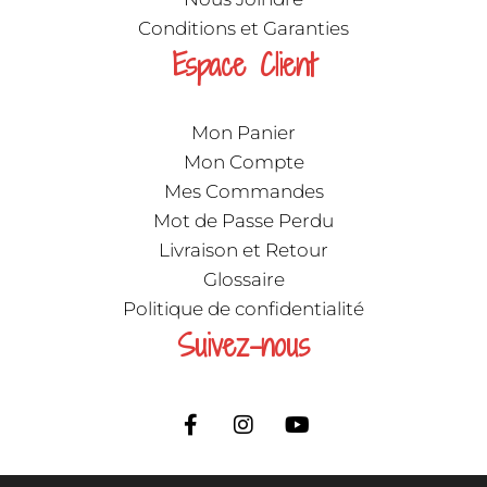
Conditions et Garanties
Espace Client
Mon Panier
Mon Compte
Mes Commandes
Mot de Passe Perdu
Livraison et Retour
Glossaire
Politique de confidentialité
Suivez-nous
F
I
Y
a
n
o
c
s
u
e
t
t