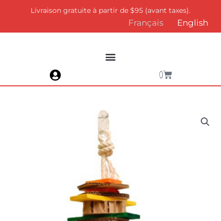
Aller
Livraison gratuite à partir de $95 (avant taxes).
au
Français
English
contenu
Panier
0