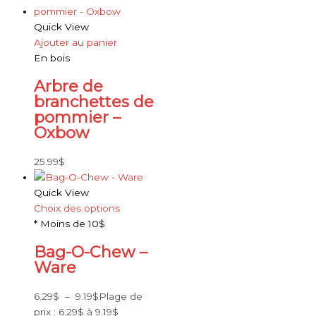
Quick View
Ajouter au panier
En bois
Arbre de
branchettes de
pommier –
Oxbow
25.99
$
Quick View
Choix des options
* Moins de 10$
Bag-O-Chew –
Ware
6.29
$
–
9.19
$
Plage de
prix : 6.29$ à 9.19$