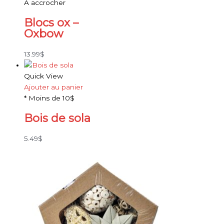
À accrocher
Blocs ox –
Oxbow
13.99
$
Quick View
Ajouter au panier
* Moins de 10$
Bois de sola
5.49
$