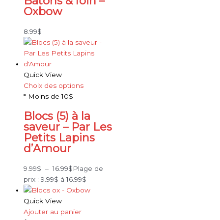
Bâtons & foin –
Oxbow
8.99
$
Quick View
Choix des options
* Moins de 10$
Blocs (5) à la
saveur – Par Les
Petits Lapins
d’Amour
9.99
$
–
16.99
$
Plage de
prix : 9.99$ à 16.99$
Quick View
Ajouter au panier