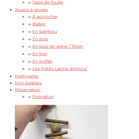
Tapis de fouille
Jouets à gruger
À accrocher
Balles
En bambou
En bois
En bois de vigne / Rotin
En foin
En loofah
Les Petits Lapins d'Amour
Nettoyants
Non livrables
Réservation
Formation