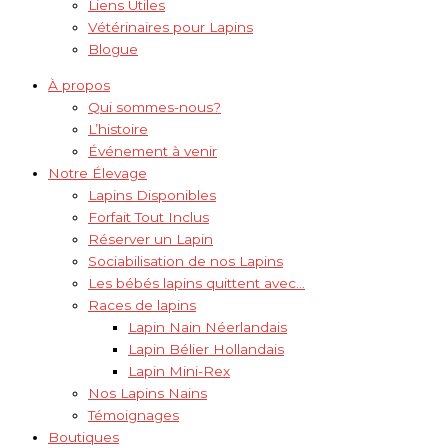
Liens Utiles
Vétérinaires pour Lapins
Blogue
À propos
Qui sommes-nous?
L’histoire
Événement à venir
Notre Élevage
Lapins Disponibles
Forfait Tout Inclus
Réserver un Lapin
Sociabilisation de nos Lapins
Les bébés lapins quittent avec…
Races de lapins
Lapin Nain Néerlandais
Lapin Bélier Hollandais
Lapin Mini-Rex
Nos Lapins Nains
Témoignages
Boutiques