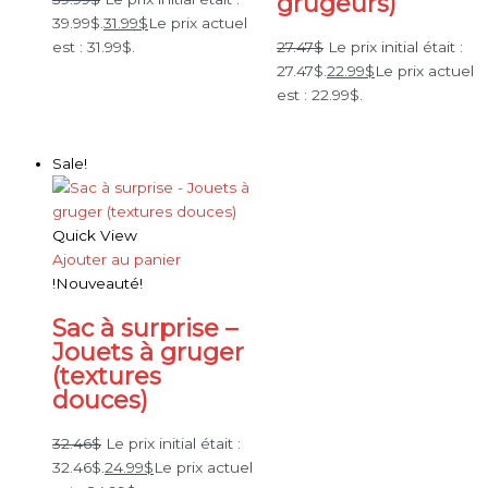
grugeurs)
39.99$.
31.99
$
Le prix actuel
est : 31.99$.
27.47
$
Le prix initial était :
27.47$.
22.99
$
Le prix actuel
est : 22.99$.
Sale!
Quick View
Ajouter au panier
!Nouveauté!
Sac à surprise –
Jouets à gruger
(textures
douces)
32.46
$
Le prix initial était :
32.46$.
24.99
$
Le prix actuel