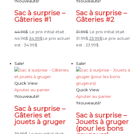
!Nouveauté!
!Nouveauté!
Sac à surprise –
Sac à surprise –
Gâteries #1
Gâteries #2
44.96
$
Le prix initial était :
31.99
$
Le prix initial était :
44.96$.
34.99
$
Le prix actuel
31.99$.
23.99
$
Le prix actuel
est : 34.99$.
est : 23.99$.
Sale!
Sale!
Quick View
Ajouter au panier
Quick View
!Nouveauté!
Ajouter au panier
!Nouveauté!
Sac à surprise –
Gâteries et
Sac à surprise –
jouets à gruger
Jouets à gruger
(pour les bons
39.99
$
Le prix initial était :