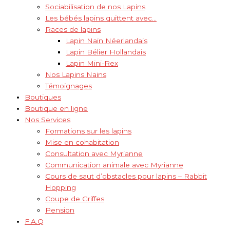
Sociabilisation de nos Lapins
Les bébés lapins quittent avec…
Races de lapins
Lapin Nain Néerlandais
Lapin Bélier Hollandais
Lapin Mini-Rex
Nos Lapins Nains
Témoignages
Boutiques
Boutique en ligne
Nos Services
Formations sur les lapins
Mise en cohabitation
Consultation avec Myrianne
Communication animale avec Myrianne
Cours de saut d’obstacles pour lapins – Rabbit
Hopping
Coupe de Griffes
Pension
F.A.Q