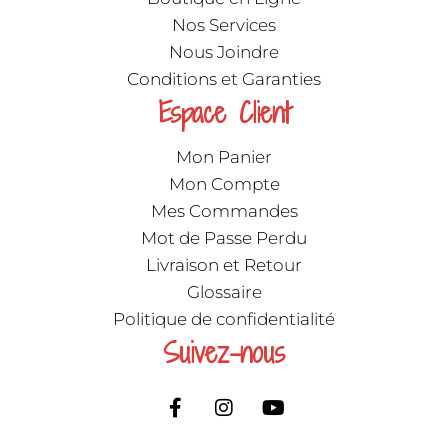
Nos Services
Nous Joindre
Conditions et Garanties
Espace Client
Mon Panier
Mon Compte
Mes Commandes
Mot de Passe Perdu
Livraison et Retour
Glossaire
Politique de confidentialité
Suivez-nous
F
I
Y
a
n
o
c
s
u