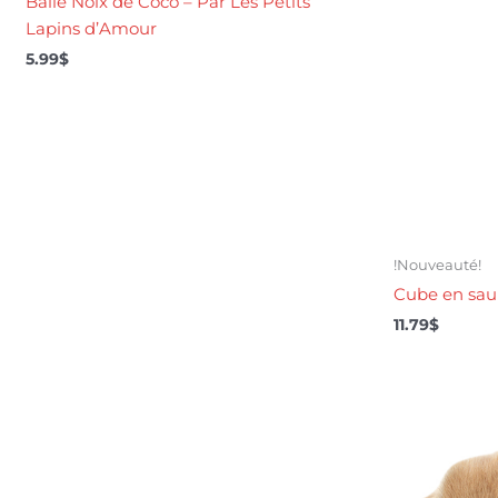
Balle Noix de Coco – Par Les Petits
Lapins d’Amour
5.99
$
!Nouveauté!
Cube en sau
11.79
$