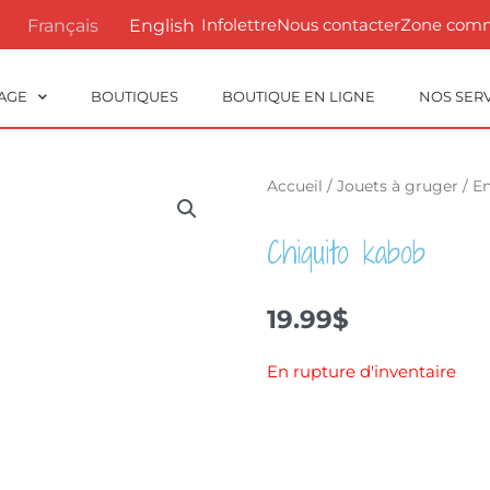
Infolettre
Nous contacter
Zone com
Français
English
AGE
BOUTIQUES
BOUTIQUE EN LIGNE
NOS SER
Accueil
/
Jouets à gruger
/
En
Chiquito kabob
19.99
$
En rupture d'inventaire