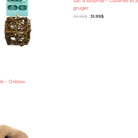
Sac à surprise – Gâteries et 
gruger
39.99
$
31.99
$
le – Oxbow