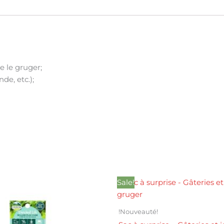
e le gruger;
de, etc.);
Le
Le
Sale!
prix
prix
initial
actuel
était :
est :
!Nouveauté!
39.99$.
31.99$.