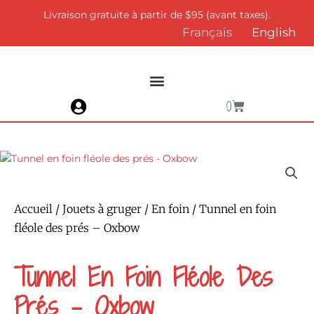
Aller
Livraison gratuite à partir de $95 (avant taxes).
au
Français
English
contenu
Panier
0
Accueil
/
Jouets à gruger
/
En foin
/ Tunnel en foin
fléole des prés – Oxbow
Tunnel En Foin Fléole Des
Prés – Oxbow