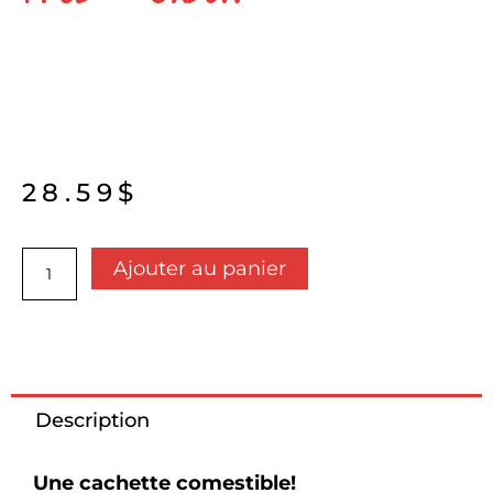
28.59
$
quantité
Ajouter au panier
de
Tunnel
en
foin
fléole
des
prés
Description
-
Oxbow
Une cachette comestible!