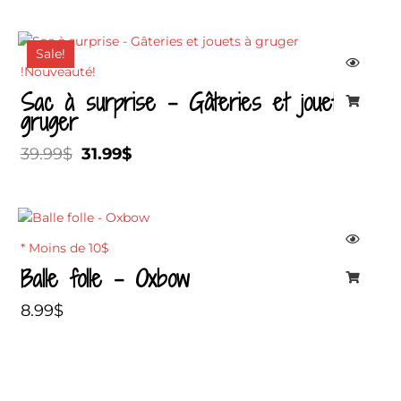
Le
Le
Sale!
prix
prix
!Nouveauté!
initial
actuel
Sac à surprise – Gâteries et jouets à
était :
est :
gruger
39.99$.
31.99$.
39.99
$
31.99
$
* Moins de 10$
Balle folle – Oxbow
8.99
$