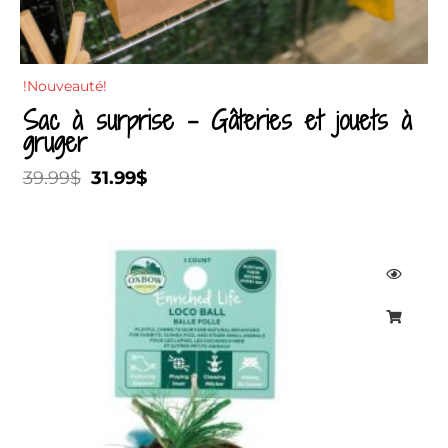
!Nouveauté!
Sac à surprise – Gâteries et jouets à
gruger
39.99
$
31.99
$