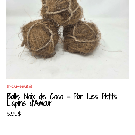
!Nouveauté!
Balle Noix de Coco – Par Les Petits
Lapins d’Amour
5.99
$