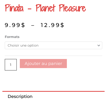
Pinata – Planet Pleasure
Plage
9.99
$
–
12.99
$
de
prix :
quantité
Formats
9.99$
de
à
Pinata
12.99$
-
Planet
pleasure
Ajouter au panier
Description