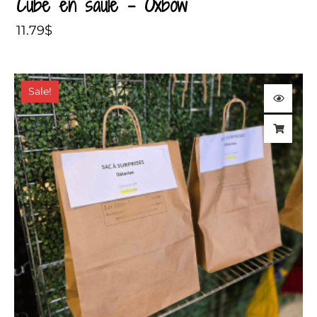
Cube en saule – Oxbow
11.79
$
Le
Le
Sale!
prix
prix
initial
actuel
était :
est :
39.99$.
31.99$.