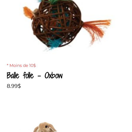
* Moins de 10$
Balle folle – Oxbow
8.99
$