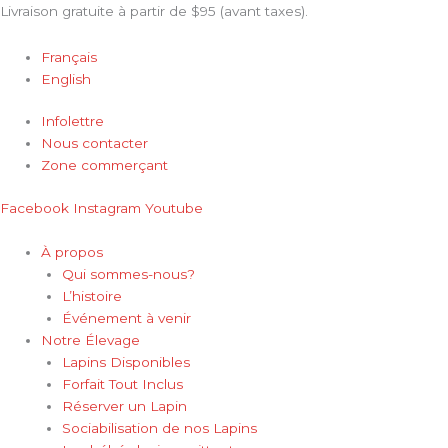
Aller
quantité
Le
Le
Livraison gratuite à partir de $95 (avant taxes).
au
de
prix
prix
contenu
Lolly-
initial
actuel
Français
love
était :
est :
English
chew
39.99$.
31.99$.
-
Infolettre
Ware
Nous contacter
Zone commerçant
Facebook
Instagram
Youtube
À propos
Qui sommes-nous?
L’histoire
Événement à venir
Notre Élevage
Lapins Disponibles
Forfait Tout Inclus
Réserver un Lapin
Sociabilisation de nos Lapins