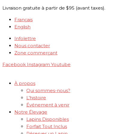
Aller
quantité
Livraison gratuite à partir de $95 (avant taxes).
au
de
contenu
Gâteries
Français
aux
English
légumes
Infolettre
-
Nous contacter
Oxbow
Zone commerçant
Facebook
Instagram
Youtube
À propos
Qui sommes-nous?
L’histoire
Événement à venir
Notre Élevage
Lapins Disponibles
Forfait Tout Inclus
Réserver un Lapin