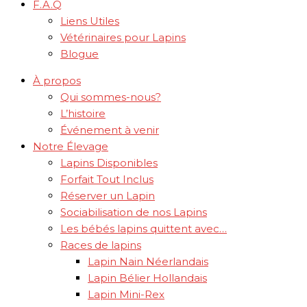
F.A.Q
Liens Utiles
Vétérinaires pour Lapins
Blogue
À propos
Qui sommes-nous?
L’histoire
Événement à venir
Notre Élevage
Lapins Disponibles
Forfait Tout Inclus
Réserver un Lapin
Sociabilisation de nos Lapins
Les bébés lapins quittent avec…
Races de lapins
Lapin Nain Néerlandais
Lapin Bélier Hollandais
Lapin Mini-Rex