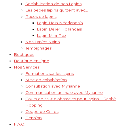
Sociabilisation de nos Lapins
Les bébés lapins quittent avec…
Races de lapins
Lapin Nain Néerlandais
Lapin Bélier Hollandais
Lapin Mini-Rex
Nos Lapins Nains
Témoignages
Boutiques
Boutique en ligne
Nos Services
Formations sur les lapins
Mise en cohabitation
Consultation avec Myrianne
Communication animale avec Myrianne
Cours de saut d’obstacles pour lapins – Rabbit
Hopping
Coupe de Griffes
Pension
F.A.Q