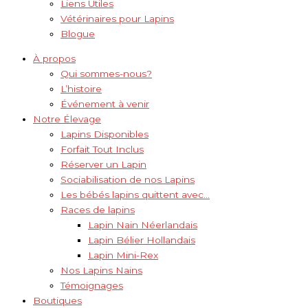
Liens Utiles
Vétérinaires pour Lapins
Blogue
À propos
Qui sommes-nous?
L’histoire
Événement à venir
Notre Élevage
Lapins Disponibles
Forfait Tout Inclus
Réserver un Lapin
Sociabilisation de nos Lapins
Les bébés lapins quittent avec…
Races de lapins
Lapin Nain Néerlandais
Lapin Bélier Hollandais
Lapin Mini-Rex
Nos Lapins Nains
Témoignages
Boutiques