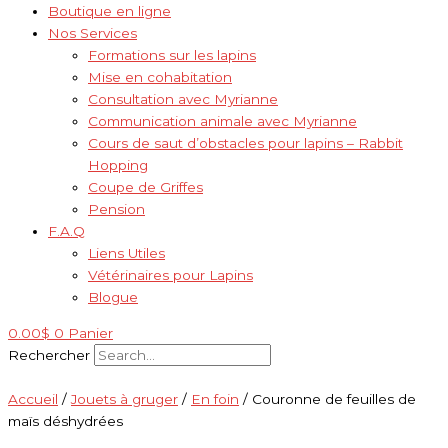
Boutique en ligne
Nos Services
Formations sur les lapins
Mise en cohabitation
Consultation avec Myrianne
Communication animale avec Myrianne
Cours de saut d’obstacles pour lapins – Rabbit
Hopping
Coupe de Griffes
Pension
F.A.Q
Liens Utiles
Vétérinaires pour Lapins
Blogue
0.00
$
0
Panier
Rechercher
Accueil
/
Jouets à gruger
/
En foin
/ Couronne de feuilles de
maïs déshydrées