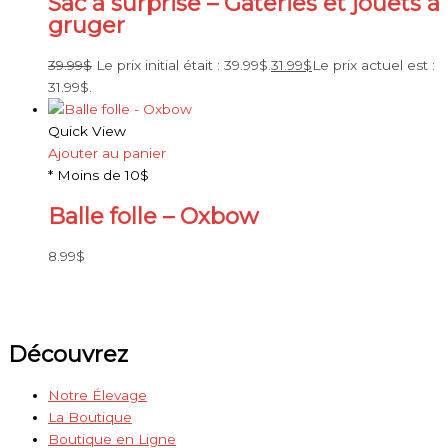
Sac à surprise – Gâteries et jouets à
gruger
39.99
$
Le prix initial était : 39.99$.
31.99
$
Le prix actuel est :
31.99$.
Quick View
Ajouter au panier
* Moins de 10$
Balle folle – Oxbow
8.99
$
Découvrez
Notre Élevage
La Boutique
Boutique en Ligne