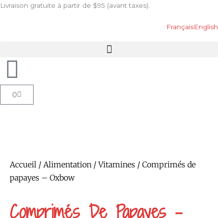
Aller
Livraison gratuite à partir de $95 (avant taxes).
au
contenu
Français
English
Panier
0
Accueil
/
Alimentation
/
Vitamines
/ Comprimés de
papayes – Oxbow
Comprimés De Papayes –