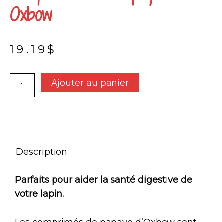
Oxbow
19.19
$
quantité
Ajouter au panier
de
Comprimés
de
papayes
-
Oxbow
Description
Parfaits pour aider la santé digestive de
votre lapin.
Les comprimés de papaye d’Oxbow sont