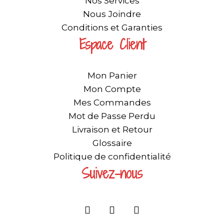
Nos Services
Nous Joindre
Conditions et Garanties
Espace Client
Mon Panier
Mon Compte
Mes Commandes
Mot de Passe Perdu
Livraison et Retour
Glossaire
Politique de confidentialité
Suivez-nous
F
I
Y
a
n
o
c
s
u