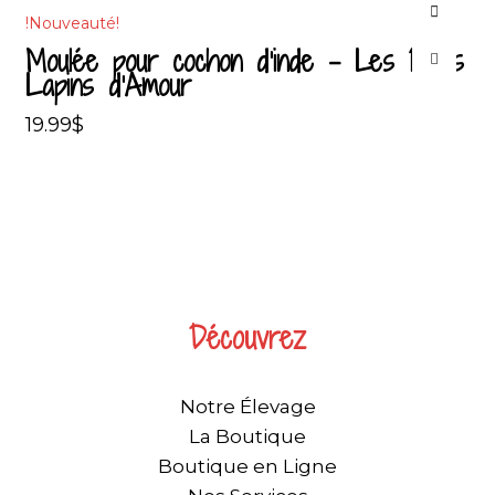
!Nouveauté!
Moulée pour cochon d’inde – Les Petits
Lapins d’Amour
19.99
$
Découvrez
Notre Élevage
La Boutique
Boutique en Ligne