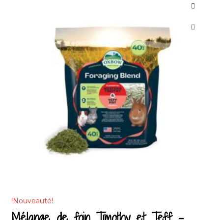
!Nouveauté!
Mélange de foin Timothy et Teff –