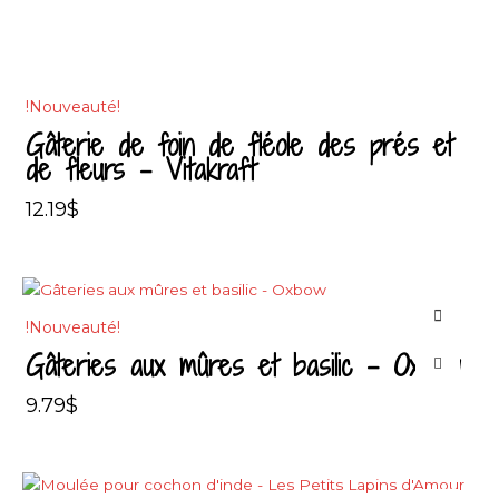
!Nouveauté!
Gâterie de foin de fléole des prés et
de fleurs – Vitakraft
12.19
$
!Nouveauté!
Gâteries aux mûres et basilic – Oxbow
9.79
$