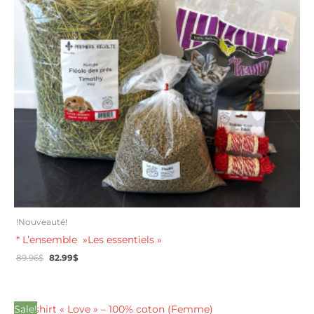
!Nouveauté!
* L’ensemble »Les essentiels »
89.96
$
82.99
$
Le
Le
Sale!