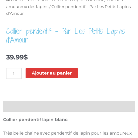
amoureux des lapins
/ Collier pendentif – Par Les Petits Lapins
d’Amour
Collier pendentif – Par Les Petits Lapins
d’Amour
39.99
$
quantité
Ajouter au panier
de
Collier
pendentif
-
Par
Description
Les
Petits
Collier pendentif lapin blanc
Lapins
d'Amour
Très belle chaîne avec pendentif de lapin pour les amoureux