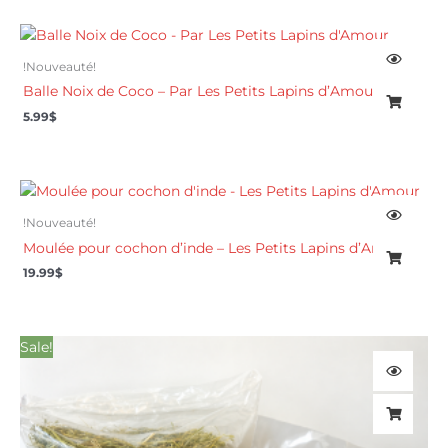
!Nouveauté!
Balle Noix de Coco – Par Les Petits Lapins d’Amour
5.99
$
!Nouveauté!
Moulée pour cochon d’inde – Les Petits Lapins d’Amour
19.99
$
Le
Le
Sale!
prix
prix
initial
actuel
était :
est :
89.96$.
82.99$.