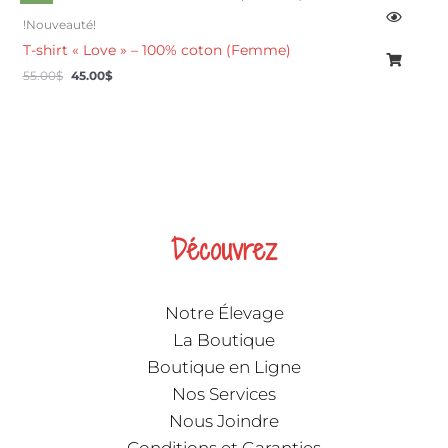
prix
prix
initial
actuel
!Nouveauté!
était :
est :
T-shirt « Love » – 100% coton (Femme)
55.00$.
45.00$.
55.00
$
45.00
$
Découvrez
Notre Élevage
La Boutique
Boutique en Ligne
Nos Services
Nous Joindre
Conditions et Garanties