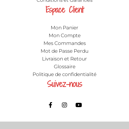
Espace Client
Mon Panier
Mon Compte
Mes Commandes
Mot de Passe Perdu
Livraison et Retour
Glossaire
Politique de confidentialité
Suivez-nous
F
I
Y
a
n
o
c
s
u
e
t
t
b
a
u