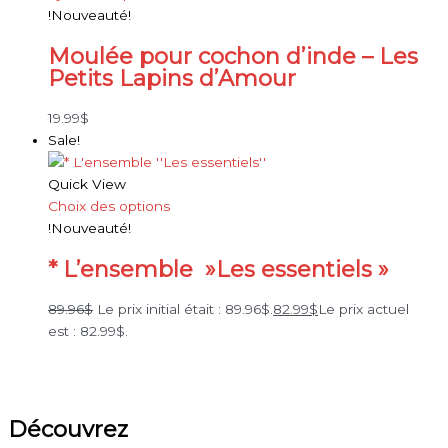
!Nouveauté!
Moulée pour cochon d’inde – Les
Petits Lapins d’Amour
19.99
$
Sale!
Quick View
Choix des options
!Nouveauté!
* L’ensemble »Les essentiels »
89.96
$
Le prix initial était : 89.96$.
82.99
$
Le prix actuel
est : 82.99$.
Découvrez