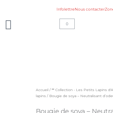
Infolettre
Nous contacter
Zon
Panier
0
Accueil
/
** Collection - Les Petits Lapins d
lapins
/ Bougie de soya – Neutralisant d’od
Bougie de soya – Neutra