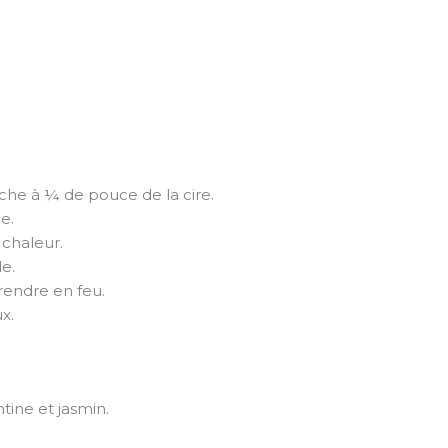
che à ¼ de pouce de la cire.
e.
 chaleur.
le.
prendre en feu.
x.
tine et jasmin.