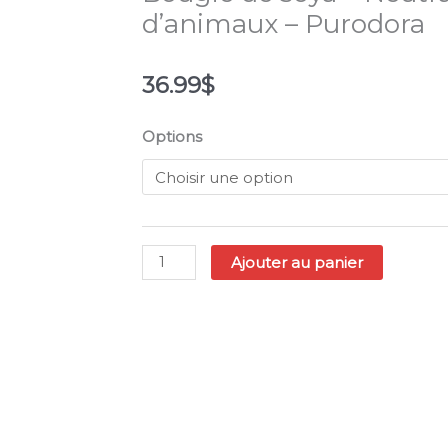
d’animaux – Purodora
36.99
$
quantité
Options
de
Bougie
de
soya
-
Ajouter au panier
Neutralisant
d'odeurs
d'animaux
-
Purodora