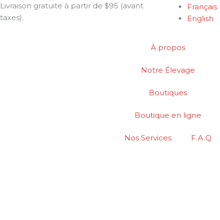
Aller
Livraison gratuite à partir de $95 (avant
Français
au
taxes).
English
contenu
À propos
Notre Élevage
Boutiques
Boutique en ligne
Nos Services
F.A.Q