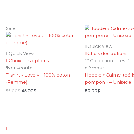
Le
Le
Sale!
prix
prix
initial
actuel
était :
est :
Quick View
55.00$.
45.00$.
Quick View
Choix des options
Choix des options
** Collection - Les Pet
!Nouveauté!
d'Amour
T-shirt « Love » – 100% coton
Hoodie « Calme-toé l
(Femme)
pompon » – Unisexe
55.00
$
45.00
$
80.00
$