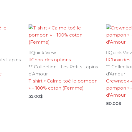
Quick View
Quick Vie
its Lapins
Choix des options
Choix des 
** Collection - Les Petits Lapins
** Collectio
e
d'Amour
d'Amour
T-shirt « Calme-toé le pompon
Crewneck «
» – 100% coton (Femme)
pompon » – 
d’Amour
55.00
$
80.00
$