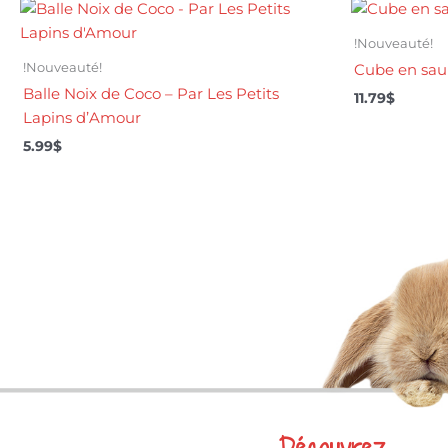
!Nouveauté!
!Nouveauté!
Cube en sau
Balle Noix de Coco – Par Les Petits
11.79
$
Lapins d’Amour
5.99
$