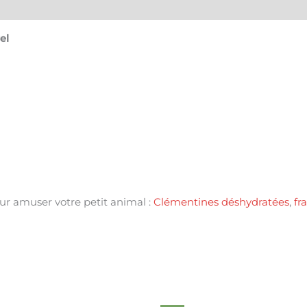
à
creuser
el
-
Oxbow
our amuser votre petit animal :
Clémentines déshydratées
,
fr