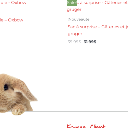
Le
Le
Sale!
prix
prix
initial
actuel
était :
est :
!Nouveauté!
le – Oxbow
39.99$.
31.99$.
Sac à surprise – Gâteries et 
gruger
39.99
$
31.99
$