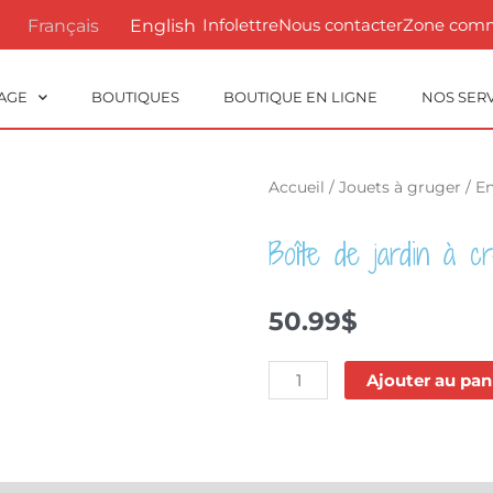
Infolettre
Nous contacter
Zone com
Français
English
AGE
BOUTIQUES
BOUTIQUE EN LIGNE
NOS SER
Accueil
/
Jouets à gruger
/
En
Boîte de jardin à 
50.99
$
quantité
Ajouter au pan
de
Boîte
de
jardin