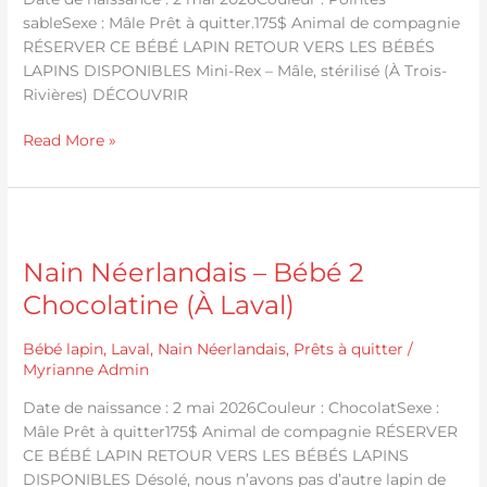
sableSexe : Mâle Prêt à quitter.175$ Animal de compagnie
RÉSERVER CE BÉBÉ LAPIN RETOUR VERS LES BÉBÉS
LAPINS DISPONIBLES Mini-Rex – Mâle, stérilisé (À Trois-
Rivières) DÉCOUVRIR
Read More »
Nain
Néerlandais
Nain Néerlandais – Bébé 2
–
Bébé
Chocolatine (À Laval)
2
Chocolatine
Bébé lapin
,
Laval
,
Nain Néerlandais
,
Prêts à quitter
/
(À
Myrianne Admin
Laval)
Date de naissance : 2 mai 2026Couleur : ChocolatSexe :
Mâle Prêt à quitter175$ Animal de compagnie RÉSERVER
CE BÉBÉ LAPIN RETOUR VERS LES BÉBÉS LAPINS
DISPONIBLES Désolé, nous n’avons pas d’autre lapin de