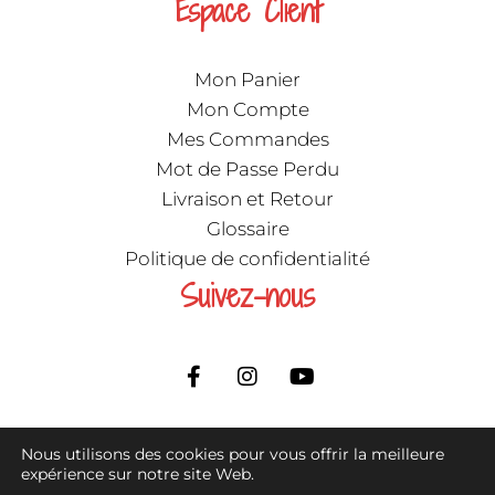
Espace Client
Mon Panier
Mon Compte
Mes Commandes
Mot de Passe Perdu
Livraison et Retour
Glossaire
Politique de confidentialité
Suivez-nous
F
I
Y
a
n
o
c
s
u
e
t
t
b
a
u
Nous utilisons des cookies pour vous offrir la meilleure
o
g
b
expérience sur notre site Web.
Tous droits réservés © 2018 à ce jour, Les petits lapins