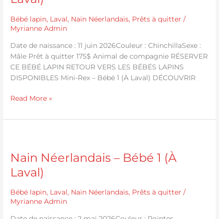
4
(À
Bébé lapin
,
Laval
,
Nain Néerlandais
,
Prêts à quitter
/
Laval)
Myrianne Admin
Date de naissance : 11 juin 2026Couleur : ChinchillaSexe :
Mâle Prêt à quitter 175$ Animal de compagnie RÉSERVER
CE BÉBÉ LAPIN RETOUR VERS LES BÉBÉS LAPINS
DISPONIBLES Mini-Rex – Bébé 1 (À Laval) DÉCOUVRIR
Read More »
Nain
Néerlandais
Nain Néerlandais – Bébé 1 (À
–
Bébé
Laval)
1
(À
Bébé lapin
,
Laval
,
Nain Néerlandais
,
Prêts à quitter
/
Laval)
Myrianne Admin
Date de naissance : 2 mai 2026Couleur : Pointes